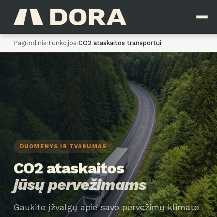
Pagrindinis
›
Funkcijos
›
CO2 ataskaitos transportui
DUOMENYS IR TVARUMAS
CO2 ataskaitos
jūsų pervežimams
Gaukite įžvalgų apie savo pervežimų klimato