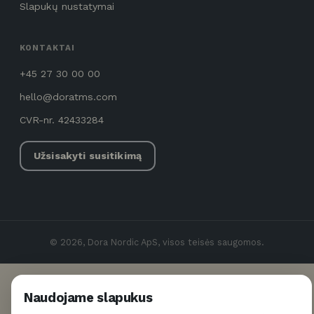
Slapukų nustatymai
KONTAKTAI
+45 27 30 00 00
hello@doratms.com
CVR-nr. 42433284
Užsisakyti susitikimą
© 2026, Dora Nordic ApS, visos teisės saugomos.
Naudojame slapukus