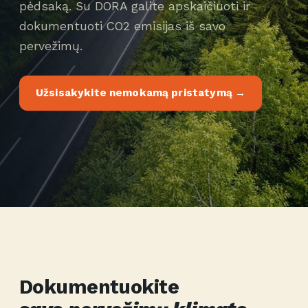
pėdsaką. Su DORA galite apskaičiuoti ir
dokumentuoti CO2 emisijas iš savo
pervežimų.
Užsisakykite nemokamą pristatymą →
Dokumentuokite