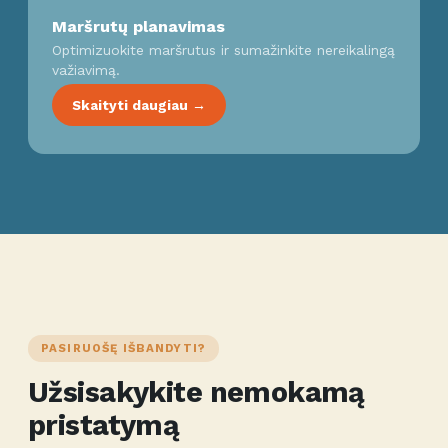
Maršrutų planavimas
Optimizuokite maršrutus ir sumažinkite nereikalingą
važiavimą.
Skaityti daugiau →
PASIRUOŠĘ IŠBANDYTI?
Užsisakykite nemokamą
pristatymą