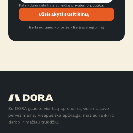
Pateikdami sutinkate su mūsų
privatumo politika
.
Užsisakyti susitikimą →
Be kreditinės kortelės · Be įsipareigojimų
Su DORA gausite vientisą sprendimą visiems savo
pervežimams. Visapusiška apžvalga, mažiau rankinio
darbo ir mažiau trukdžių.