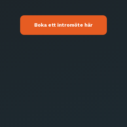
Boka ett intromöte här