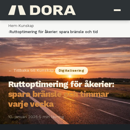
Hem
›
Kunskap
›
Ruttoptimering för åkerier: spara bränsle och tid
← Tillbaka till Kunskap
Digitalisering
Ruttoptimering för åkerier:
spara bränsle och timmar
varje vecka
10. januari 2025
·
5 min läsning