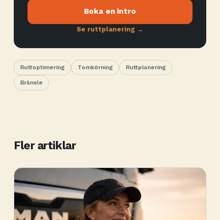
Boka en intro
Se ruttplanering →
Ruttoptimering
Tomkörning
Ruttplanering
Bränsle
Fler artiklar