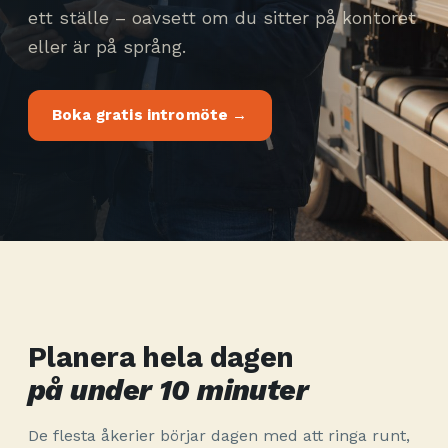
ett ställe – oavsett om du sitter på kontoret
eller är på språng.
Boka gratis intromöte →
Planera hela dagen
på under 10 minuter
De flesta åkerier börjar dagen med att ringa runt,