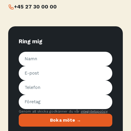
+45 27 30 00 00
Ring mig
Genom att skicka godkänner du vår
integritetspolicy
.
Boka möte →