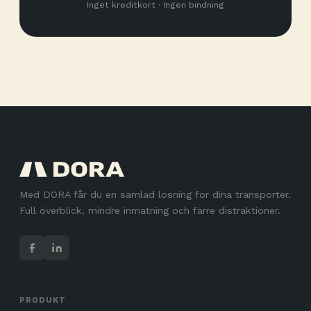
Inget kreditkort · Ingen bindning
Med DORA får du en samlad lösning för dina transporter.
Full överblick, mindre inmatning och färre distraktioner.
PRODUKT