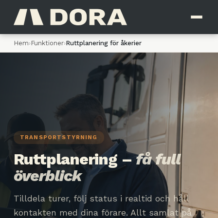
Hem
›
Funktioner
›
Ruttplanering för åkerier
TRANSPORTSTYRNING
Ruttplanering –
få full
överblick
Tilldela turer, följ status i realtid och håll
kontakten med dina förare. Allt samlat på