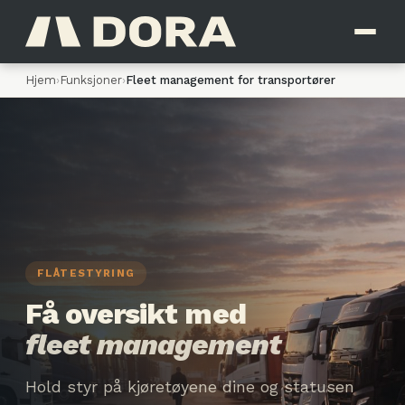
Hjem
›
Funksjoner
›
Fleet management for transportører
FLÅTESTYRING
Få oversikt med
fleet management
Hold styr på kjøretøyene dine og statusen