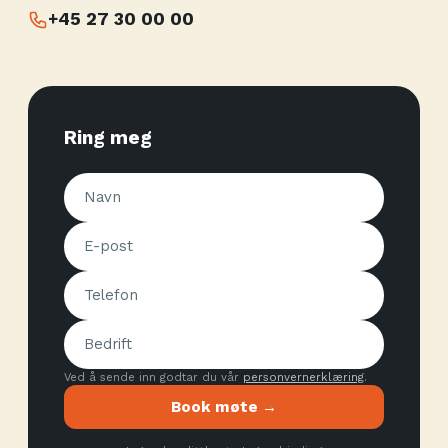
+45 27 30 00 00
Ring meg
Ved å sende inn godtar du vår
personvernerklæring
.
Book møte →