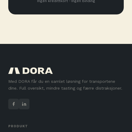
Ingen kredittkort · Ingen binding
Med DORA får du en samlet løsning for transportene
dine. Full oversikt, mindre tasting og færre distraksjoner.
PRODUKT