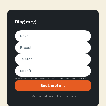
Ring meg
Ved å sende inn godtar du vår
personvernerklæring
.
Book møte →
Ingen kredittkort · Ingen binding