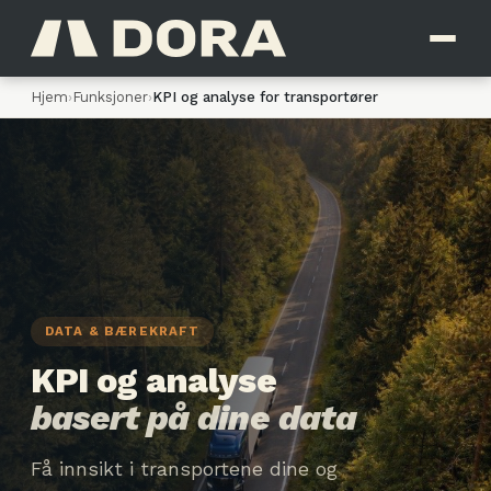
Hjem
›
Funksjoner
›
KPI og analyse for transportører
DATA & BÆREKRAFT
KPI og analyse
basert på dine data
Få innsikt i transportene dine og