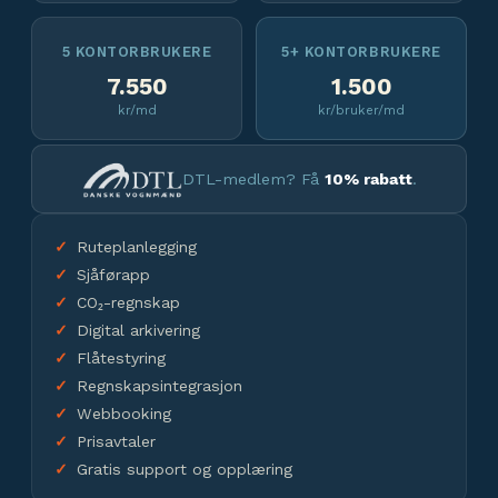
5 KONTORBRUKERE
5+ KONTORBRUKERE
7.550
1.500
kr/md
kr/bruker/md
DTL-medlem? Få
10% rabatt
.
Ruteplanlegging
Sjåførapp
CO₂-regnskap
Digital arkivering
Flåtestyring
Regnskapsintegrasjon
Webbooking
Prisavtaler
Gratis support og opplæring