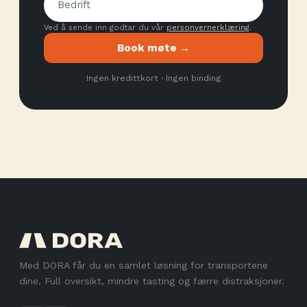
Ved å sende inn godtar du vår
personvernerklæring
.
Book møte →
Ingen kredittkort · Ingen binding
Med DORA får du en samlet løsning for transportene
dine. Full oversikt, mindre tasting og færre distraksjoner.